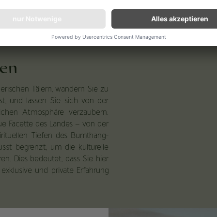
ben
erischen Tälern, wandern Sie zu
st, und lassen Sie sich von der
ichen Atmosphäre verzaubern.
eue Facette des Landes – von der
rituellen Tiefen des Bumthang-
sst begrenzt, um die kulturelle
en. Dies bedeutet, dass Sie hier
xklusive und private Erfahrung