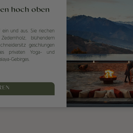
eden hoch oben
 ein und aus. Sie riechen
edernholz, blühendem
hneidersitz geschlungen
es privaten Yoga- und
alaya-Gebirges.
REN