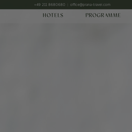
+49 211 8680680
office@prana-travel.com
HOTELS
PROGRAMME