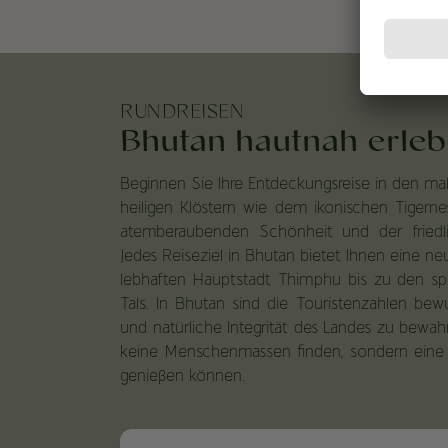
RUNDREISEN
Bhutan hautnah erle
Beginnen Sie Ihre Entdeckungsreise in den mal
heiligen Klöstern wie dem ikonischen Tigerne
atemberaubenden Schönheit und der friedl
Jedes Reiseziel in Bhutan bietet Ihnen eine n
lebhaften Hauptstadt Thimphu bis zu den spi
Tals. In Bhutan sind die Touristenzahlen bewu
und natürliche Integrität des Landes zu bewahr
keine Menschenmassen finden, sondern eine e
genießen können.