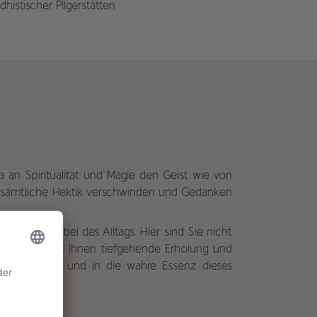
histischer Pilgerstätten
a an Spiritualität und Magie den Geist wie von
en sämtliche Hektik verschwinden und Gedanken
nab vom Trubel des Alltags. Hier sind Sie nicht
 bestimmt ist, Ihnen tiefgehende Erholung und
 reflektieren und in die wahre Essenz dieses