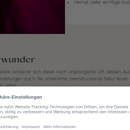
Heimat vieler wichtiger budd
urwunder
layas versteckt sich dieser noch ursprüngliche Ort, dessen Aur
 Wanderungen durch die unberührte, beeindruckende Natur lass
h selbst.
ividuell zugeschnittene Programme in abgeschiedenen Lagen, fer
. Erleben Sie die Magie Bhutans in einer Umgebung, die dafür
n diesen Resorts ist eine Einladung, sich zu entspannen, zu