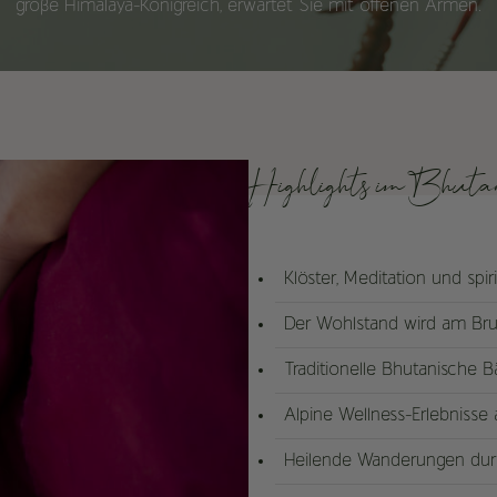
große Himalaya-Königreich, erwartet Sie mit offenen Armen.
Highlights im Bhuta
Klöster, Meditation und spiri
Der Wohlstand wird am Bru
Traditionelle Bhutanische B
Alpine Wellness-Erlebnisse
Heilende Wanderungen durch