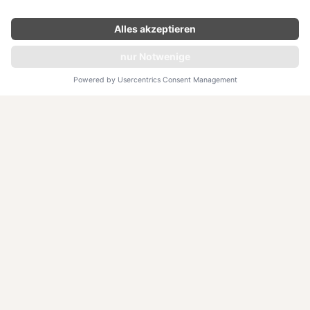
INDIVIDUELLE WELLBEING
Programme
JETZT ANFRAGEN
Beginnen Sie mit uns Ihre unvergessliche Reise zu Ihrem
inneren Wohlbefinden und Ihrer Gesundheit! Entdecken
Sie unsere vielfältigen und individuell abgestimmten
Wellbeing-Programme, die garantiert für jedes Ihrer
Bedürfnisse die perfekte Behandlung bieten. Tauchen Sie
ein in sinnliche Wohlfühlwelten und fremde Kulturen und
lernen Sie dabei, sich selbst neu zu entdecken. Genießen
Sie diese besonderen Momente und setzen Sie noch
heute den ersten Schritt zu einem gesünderen,
glücklicheren Leben. Lassen Sie uns gemeinsam den Weg