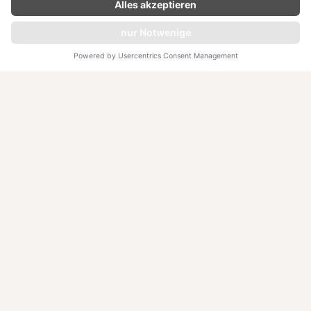
ab 1050,-
JETZT ANFRAGEN
Inmitten der Weite des Koh Rong Archipels öffnet Song
Saa Private Island ein neues Kapitel ganzheitlicher Heilung.
Zwischen sanftem Wellenrauschen und lebendiger
Dschungelenergie verbinden die neuen Wellbeing-Journeys
die Weisheit der Ahnen mit moderner Regeneration.
Warum wir es lieben
Es ist diese seltene, unberührte Stille, die Song Saa Private
Island zu einem so kostbaren Rückzugsort macht. Wir
lieben die Insel für ihre tiefe Ehrlichkeit – hier
verschmelzen Luxus und Naturschutz zu einer Einheit, die