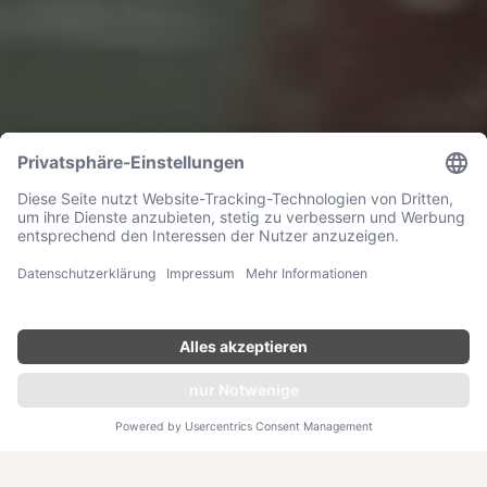
RUNDREISE THAILAND
Buddhistischer Glaube und
jahrhundertalte Tempelanlagen
14 Tage
JETZT ANFRAGEN
So vielfältig in der Kultur, so atemberaubend in den
Landschaften und so spirituell in dem Glauben – Tauchen
Sie ein in eine Reise, die lang gehegte Traditionen zum