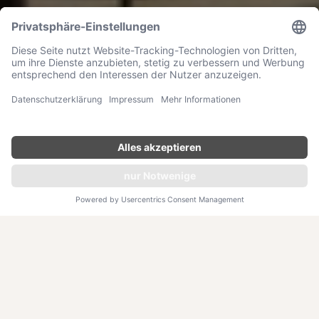
LUZERN, SCHWEIZ
Chenot Palace Weggis
JETZT ANFRAGEN
Mit einem schweizerischen Alpen- und Seeblick gesegnet,
gehört das Chenot Palace Weggis zu den besten
Wellbeing-Adressen Europas. Die von Henri Chenot
entwickelte Methode fokussiert sich auf die
Selbstheilungskräfte, unterstützt von der pflanzlich
basierten Chenot-Diät.